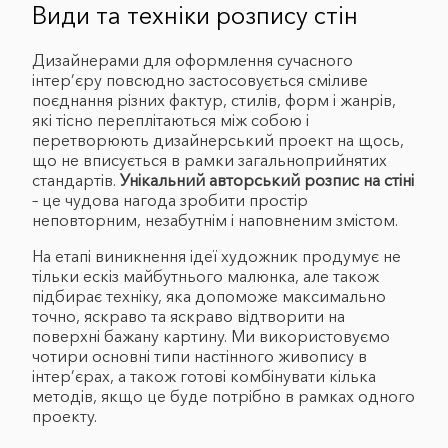
Види та техніки розпису стін
Дизайнерами для оформлення сучасного
інтер’єру повсюдно застосовується сміливе
поєднання різних фактур, стилів, форм і жанрів,
які тісно переплітаються між собою і
перетворюють дизайнерський проект на щось,
що не вписується в рамки загальноприйнятих
стандартів.
Унікальний авторський розпис на стіні
– це чудова нагода зробити простір
неповторним, незабутнім і наповненим змістом.
На етапі виникнення ідеї художник продумує не
тільки ескіз майбутнього малюнка, але також
підбирає техніку, яка допоможе максимально
точно, яскраво та яскраво відтворити на
поверхні бажану картину. Ми використовуємо
чотири основні типи настінного живопису в
інтер’єрах, а також готові комбінувати кілька
методів, якщо це буде потрібно в рамках одного
проекту.