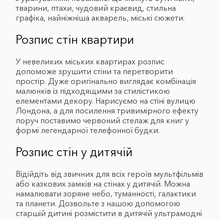
тварини, птахи, чудовий краєвид, стильна
графіка, найніжніша акварель, міські сюжети.
Розпис стін квартири
У невеликих міських квартирах розпис
допоможе зрушити стіни та перетворити
простір. Дуже оригінально виглядає комбінація
малюнків із підходящими за стилістикою
елементами декору. Нарисуємо на стіні вулицю
Лондона, а для посилення тривимірного ефекту
поруч поставимо червоний стелаж для книг у
формі легендарної телефонної будки.
Розпис стін у дитячій
Відійдіть від звичних для всіх героїв мультфільмів
або казкових замків на стінах у дитячій. Можна
намалювати зоряне небо, туманності, галактики
та планети. Дозвольте з нашою допомогою
старшій дитині розмістити в дитячій ультрамодні