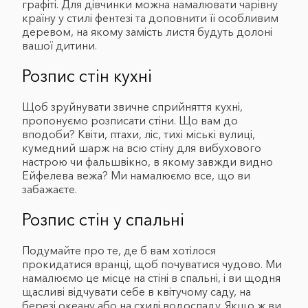
графіті. Для дівчинки можна намалювати чарівну
країну у стилі фентезі та доповнити її особливим
деревом, на якому замість листя будуть долоні
вашої дитини.
Розпис стін кухні
Щоб зруйнувати звичне сприйняття кухні,
пропонуємо розписати стіни. Що вам до
вподоби? Квіти, птахи, ліс, тихі міські вулиці,
кумедний шарж на всю стіну для вибухового
настрою чи фальшвікно, в якому завжди видно
Ейфелева вежа? Ми намалюємо все, що ви
забажаєте.
Розпис стін у спальні
Подумайте про те, де б вам хотілося
прокидатися вранці, щоб почуватися чудово. Ми
намалюємо це місце на стіні в спальні, і ви щодня
щасливі відчувати себе в квітучому саду, на
березі океану або на схилі водоспаду. Якщо ж ви