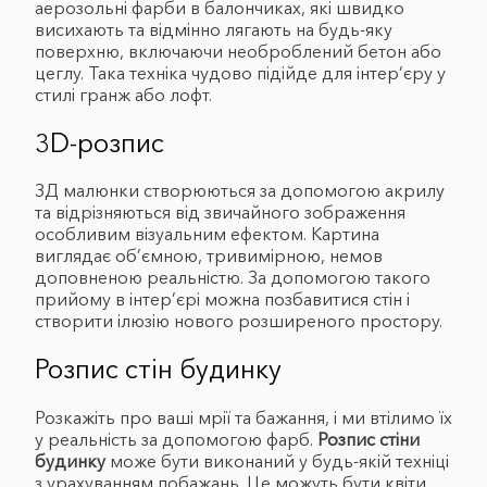
аерозольні фарби в балончиках, які швидко
висихають та відмінно лягають на будь-яку
поверхню, включаючи необроблений бетон або
цеглу. Така техніка чудово підійде для інтер’єру у
стилі гранж або лофт.
3D-розпис
ЗД малюнки створюються за допомогою акрилу
та відрізняються від звичайного зображення
особливим візуальним ефектом. Картина
виглядає об’ємною, тривимірною, немов
доповненою реальністю. За допомогою такого
прийому в інтер’єрі можна позбавитися стін і
створити ілюзію нового розширеного простору.
Розпис стін будинку
Розкажіть про ваші мрії та бажання, і ми втілимо їх
у реальність за допомогою фарб.
Розпис стіни
будинку
може бути виконаний у будь-якій техніці
з урахуванням побажань. Це можуть бути квіти,