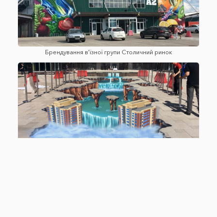
Брендування в'їзної групи Столичний ринок
Створення 3D малюнку в ЖК Новопечерські липки