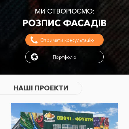
РОЗПИС ФАСАДІВ
МИ СТВОРЮЄМО:
РОЗПИС ІНТЕР'ЄРІВ
3D - ГРАФІТІ
Отримати консультацію
АРТ-ОБ`ЕКТИ
Портфоліо
БРЕНДУВАННЯ
АЄРОГРАФІЮ
НАШІ ПРОЕКТИ