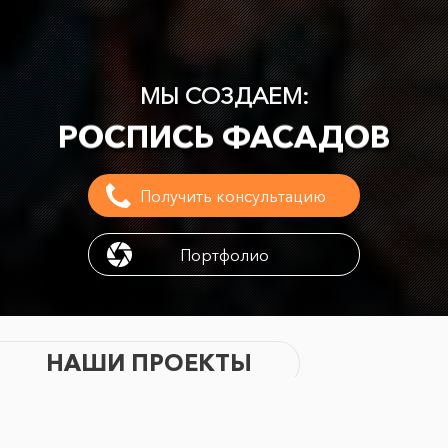
МУРАЛЫ
РОСПИСЬ ФАСАДОВ
МЫ СОЗДАЕМ:
РОСПИСЬ ИНТЕРЬЕРОВ
3D - ГРАФФИТИ
Получить консультацию
АРТ-ОБЪЕКТЫ
Портфолио
БРЕНДИРОВАНИЕ
АЭРОГРАФИЮ
НАШИ ПРОЕКТЫ