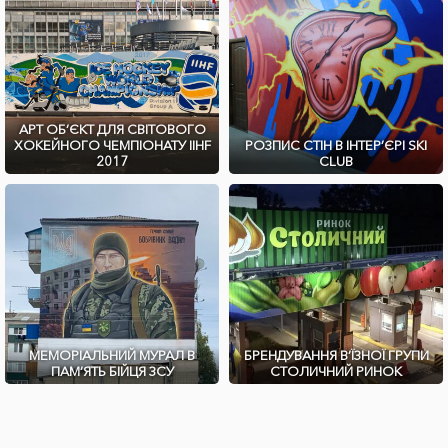
АРТ ОБ’ЄКТ ДЛЯ СВІТОВОГО
ХОКЕЙНОГО ЧЕМПІОНАТУ IIHF
РОЗПИС СТІН В ІНТЕР’ЄРІ SKI
2017
CLUB
МЕМОРІАЛЬНИЙ МУРАЛ В
БРЕНДУВАННЯ В’ЇЗНОЇ ГРУПИ
ПАМ’ЯТЬ БІЙЦЯ ЗСУ
СТОЛИЧНИЙ РИНОК