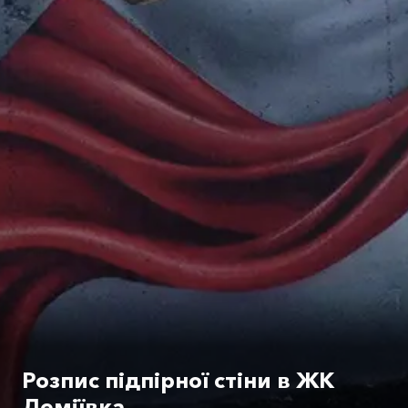
Розпис підпірної стіни в ЖК
Деміївка