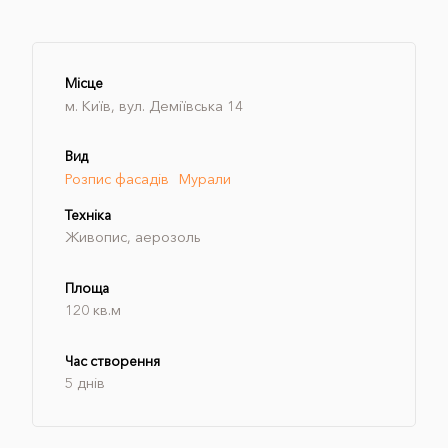
Місце
м. Київ, вул. Деміївська 14
Вид
Розпис фасадів
Мурали
Техніка
Живопис, аерозоль
Площа
120 кв.м
Час створення
5 днів