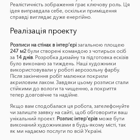
Реалістичність зображення грає ключову роль. Ця
ідея виправдала себе, оскільки приміщення
справді виглядає дуже енергійно.
Реалізація проекту
Розписи на стінах в інтер’єрі
загальною площею
247 м2
були створені командою з чотирьох осіб
за
14 днів
. Розробка дизайну та підготовка ескізів
було виконано за тиждень. Наші художники
використовували у роботі аерозольну фарбу.
Після закінчення робіт малюнки покрили
акриловим лаком. Завдяки цьому розписи стали
стійкими до вологи та чищенню, а покриття
тепер довговічне та надійне.
Якщо вам сподобалася ця робота, зателефонуйте
чи залиште заявку на сайті, щоб обговорити ваш
унікальний проект.
Розпис інтер’єрів
може бути
виконаний художниками в будь-якому місті, так
як ми надаємо послуги по всій Україні.