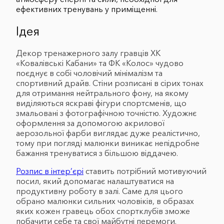
ефективних тренувань у приміщенні.
Ідея
Декор тренажерного залу гравців ХК
«Ковалівські Кабани» та ФК «Колос» чудово
поєднує в собі чоловічий мінімалізм та
спортивний драйв. Стіни розписані в сірих тонах
для отримання нейтрального фону, на якому
виділяються яскраві фігури спортсменів, що
змальовані з фотографічною точністю. Художнє
оформлення за допомогою акрилової
аерозольної фарби виглядає дуже реалістично,
тому при погляді малюнки виникає непідробне
бажання тренуватися з більшою віддачею.
Розпис в інтер’єрі
ставить потрібний мотивуючий
посил, який допомагає налаштуватися на
продуктивну роботу в залі. Саме для цього
обрано малюнки сильних чоловіків, в образах
яких кожен гравець обох спортклубів зможе
побачити себе та свої майбутні перемоги.