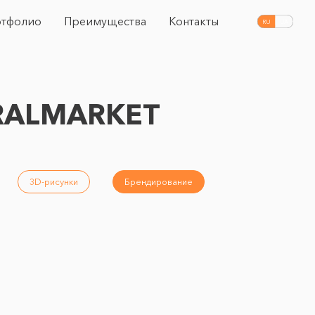
тфолио
Преимущества
Контакты
RU
UA
RALMARKET
3D-рисунки
Брендирование