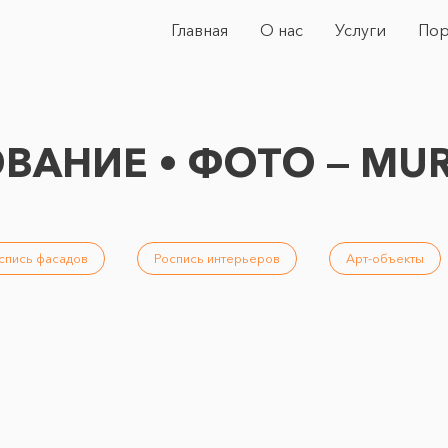
Главная
О нас
Услуги
Пор
ВАНИЕ • ФОТО — MU
спись фасадов
Роспись интерьеров
Арт-объекты